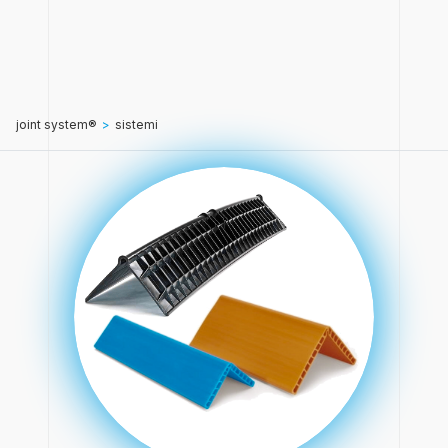
joint system®
>
sistemi