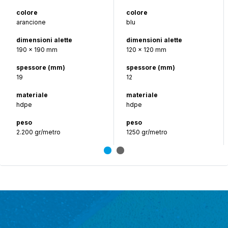
colore
colore
arancione
blu
dimensioni alette
dimensioni alette
190 x 190 mm
120 x 120 mm
spessore (mm)
spessore (mm)
19
12
materiale
materiale
hdpe
hdpe
peso
peso
2.200 gr/metro
1250 gr/metro