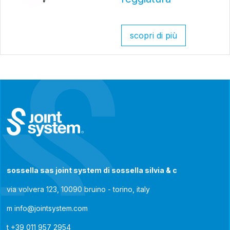
scopri di più
sossella sas joint system di sossella silvia & c
via volvera 123, 10090 bruino - torino, italy
m
info@jointsystem.com
t
+39 011 957 2954