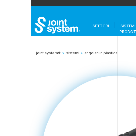
SETTORI
SISTEMI
PRODOT
joint system®
>
sistemi
>
angolari in plastica