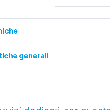
niche
stiche generali