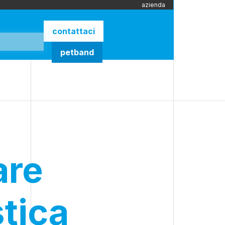
azienda
contattaci
petband
are
stica