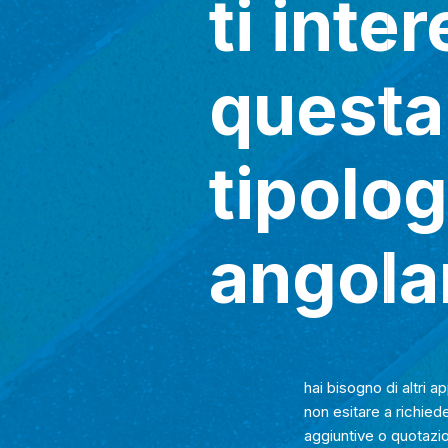
ti inte
questa
tipolog
angola
hai bisogno di altri 
non esitare a richied
aggiuntive o quotazion