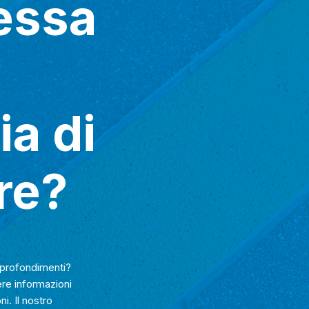
ressa
ia di
re?
approfondimenti?
ere informazioni
i. Il nostro