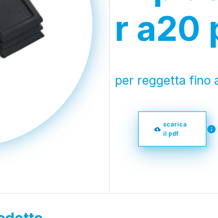
r a20 
per reggetta fino
scarica
il pdf