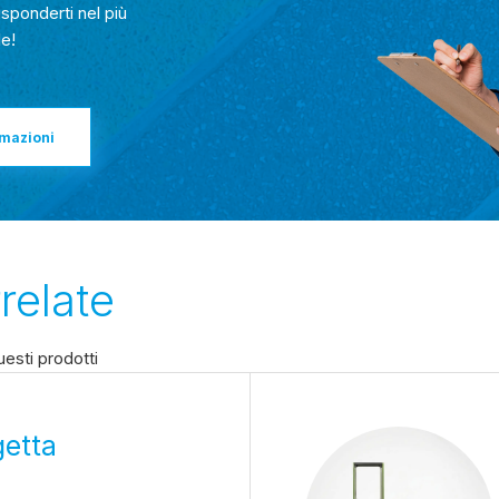
risponderti nel più
e!
rmazioni
relate
esti prodotti
getta