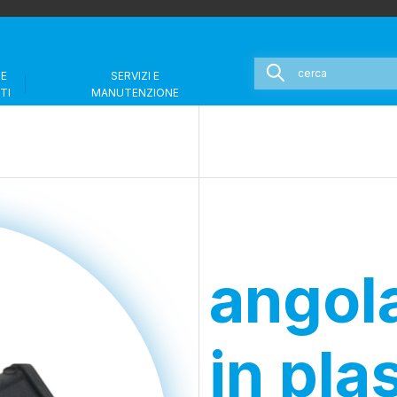
 E
SERVIZI E
TI
MANUTENZIONE
angol
in pla