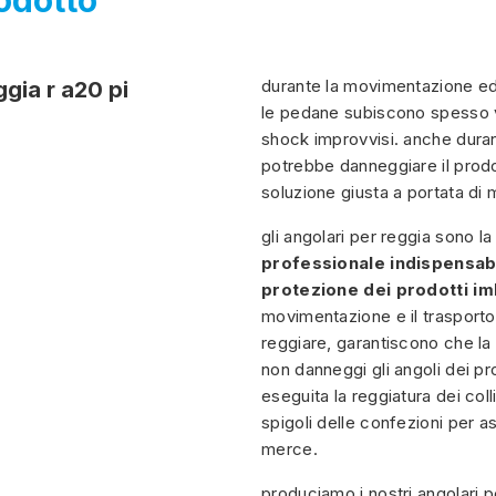
odotto
durante la movimentazione ed i
ggia r a20 pi
le pedane subiscono spesso vi
shock improvvisi. anche duran
potrebbe danneggiare il prodo
soluzione giusta a portata di
gli angolari per reggia sono l
professionale
indispensab
protezione dei prodotti imb
movimentazione e il trasporto
reggiare, garantiscono che la
non danneggi gli angoli dei prod
eseguita la reggiatura dei col
spigoli delle confezioni per as
merce.
produciamo i nostri angolari pe