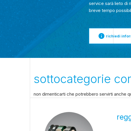
service sarà lieto di 
breve tempo possibil
richiedi info
sottocategorie cor
non dimenticarti che potrebbero servirti anche qu
reg