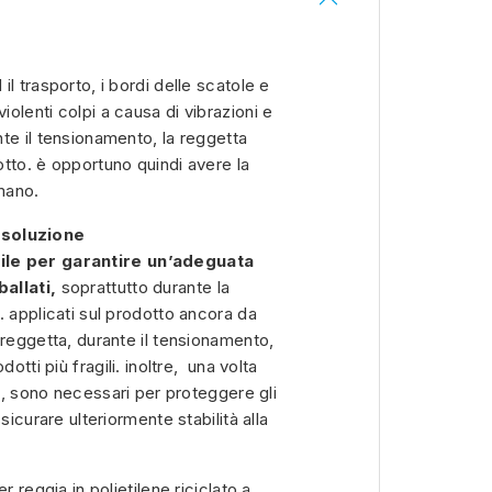
l trasporto, i bordi delle scatole e
olenti colpi a causa di vibrazioni e
te il tensionamento, la reggetta
tto. è opportuno quindi avere la
 mano.
a
soluzione
ile per garantire un’adeguata
allati,
soprattutto durante la
. applicati sul prodotto ancora da
 reggetta, durante il tensionamento,
otti più fragili. inoltre, una volta
li, sono necessari per proteggere gli
sicurare ulteriormente stabilità alla
r reggia in polietilene riciclato a