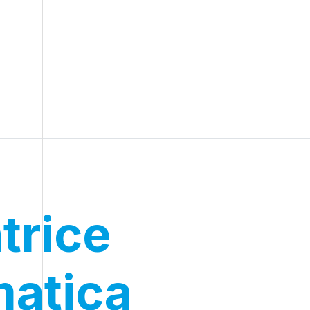
trice
atica