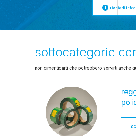
richiedi info
sottocategorie cor
non dimenticarti che potrebbero servirti anche qu
regg
poli
sc