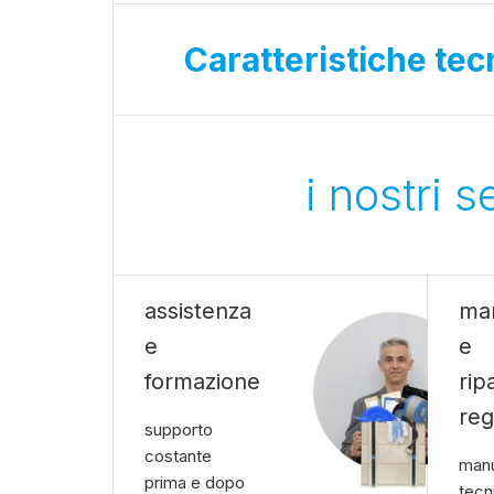
Caratteristiche tec
i nostri 
assistenza
ma
e
e
formazione
rip
reg
supporto
costante
manu
prima e dopo
tecn