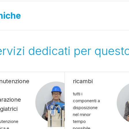
niche
servizi dedicati per quest
nutenzione
ricambi
tutti i
arazione
componenti a
disposizione
giatrici
nel minor
tenzione
tempo
ica e
possibile