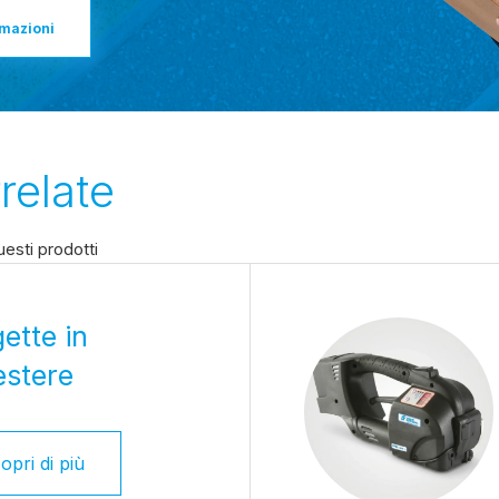
rmazioni
relate
esti prodotti
ette in
estere
opri di più