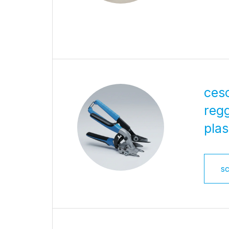
ceso
regg
plas
sc