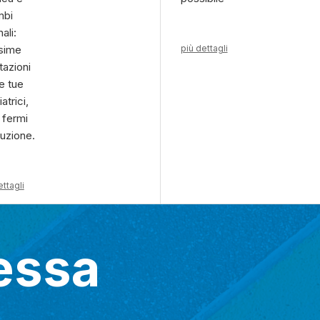
mbi
nali:
sime
più dettagli
tazioni
le tue
atrici,
 fermi
uzione.
ettagli
ressa