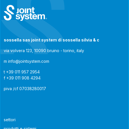
sossella sas joint system di sossella silvia & c
via volvera 123, 10090 bruino - torino, italy
m
info@jointsystem.com
t
+39 011 957 2954
f
+39 011 908 4294
piva /cf 07038280017
settori
prodotti e sistemi