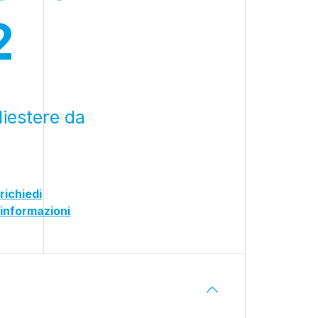
2
liestere da
richiedi
informazioni