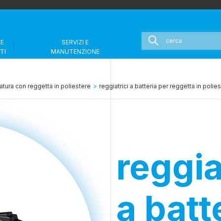
 E
SERVIZI E
TI
MANUTENZIONE
atura con reggetta in poliestere
>
reggiatrici a batteria per reggetta in polie
reggia
a batt