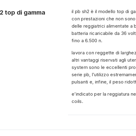
il pb sh2 è il modello top di 
h2 top di gamma
con prestazioni che non son
delle reggiatrici alimentate a 
batteria ricaricabile da 36 vo
fino a 6.500 n.
lavora con reggette di larghez
altri vantaggi riservati agli ute
system sono le eccellenti pr
serie pb, l’utilizzo estremame
pulsanti e, infine, il peso ridot
e’indicato per la reggiatura ne
coils.