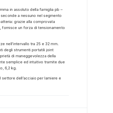
gamma in assoluto della famiglia pb –
o seconde a nessuno nel segmento
batteria: grazie alla comprovata
lt, fornisce un forza di tensionamento
ze nell’intervallo tra 25 e 32 mm.
nti degli strumenti portatili joint
oprietà di maneggevolezza della
nte semplice ed intuitivo tramite due
to, 6,2 kg.
l settore dell’acciaio per lamiere e