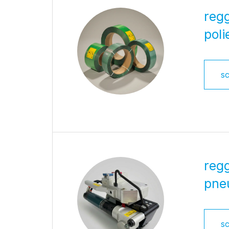
regg
poli
sc
regg
pne
sc