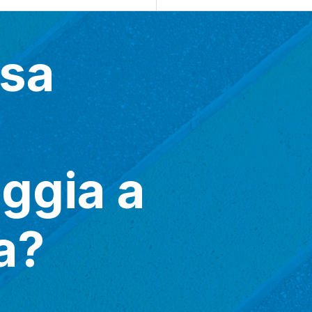
ssa
eggia a
a?