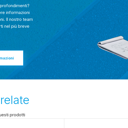
approfondimenti?
ere informazioni
ni. Il nostro team
rti nel più breve
rmazioni
relate
esti prodotti