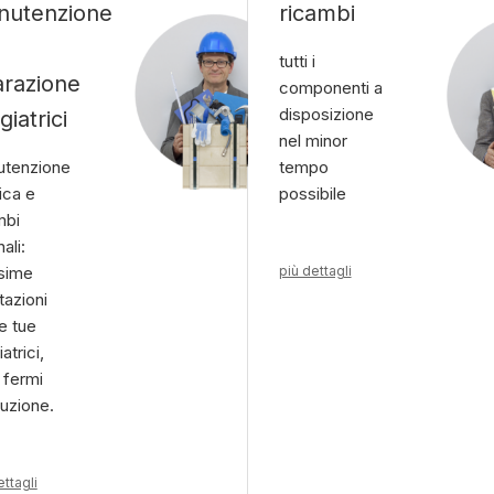
nutenzione
ricambi
tutti i
arazione
componenti a
disposizione
giatrici
nel minor
tenzione
tempo
ica e
possibile
mbi
nali:
sime
più dettagli
tazioni
le tue
atrici,
 fermi
uzione.
ettagli