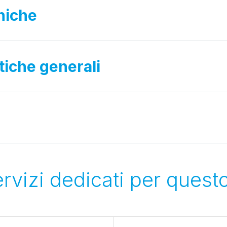
niche
stiche generali
servizi dedicati per quest