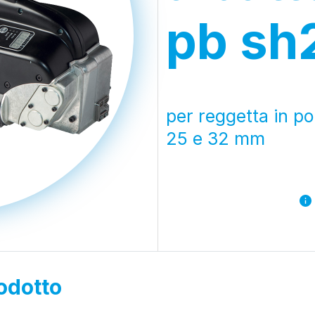
pb sh
per reggetta in po
25 e 32 mm
odotto