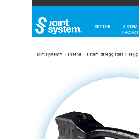
SETTORI
SISTEMI
PRODOT
joint system®
>
sistemi
>
sistemi di reggiatura
>
reggi