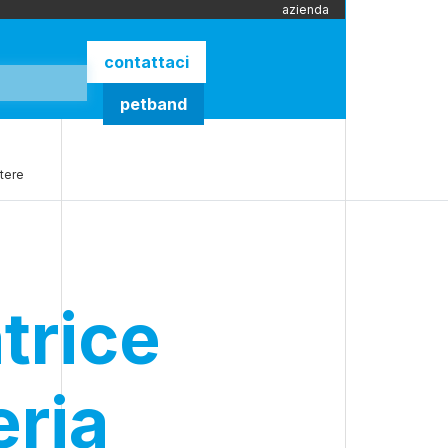
azienda
contattaci
petband
stere
trice
eria