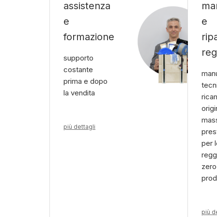
assistenza
ma
e
e
formazione
rip
reg
supporto
costante
manu
prima e dopo
tecn
la vendita
rica
origi
mas
più dettagli
pres
per 
reggi
zero
prod
più d