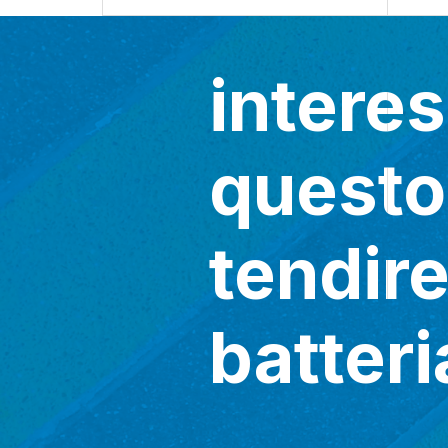
intere
questo
tendir
batteri