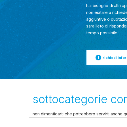
hai bisogno di altri 
non esitare a richied
aggiuntive o quotazio
sarà lieto di risponde
tempo possibile!
richiedi info
sottocategorie cor
non dimenticarti che potrebbero servirti anche qu