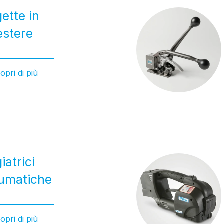
ette in
estere
opri di più
iatrici
umatiche
opri di più