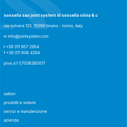
sossella sas joint system di sossella silvia & c
via volvera 123, 10090 bruino - torino, italy
m
info@jointsystem.com
t
+39 011 957 2954
f
+39 011 908 4294
piva /cf 07038280017
settori
prodotti e sistemi
servizi e manutenzione
azienda