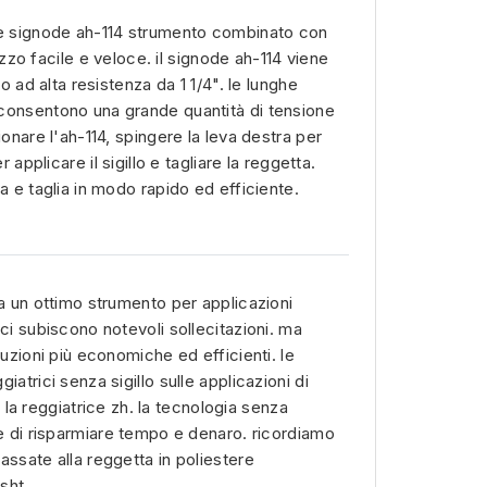
 signode ah-114 strumento combinato con
lizzo facile e veloce. il signode ah-114 viene
io ad alta resistenza da 1 1/4". le lunghe
consentono una grande quantità di tensione
ionare l'ah-114, spingere la leva destra per
r applicare il sigillo e tagliare la reggetta.
a e taglia in modo rapido ed efficiente.
ra un ottimo strumento per applicazioni
ci subiscono notevoli sollecitazioni. ma
luzioni più economiche ed efficienti. le
atrici senza sigillo sulle applicazioni di
 è la reggiatrice zh. la tecnologia senza
te di risparmiare tempo e denaro. ricordiamo
assate alla reggetta in poliestere
 sht