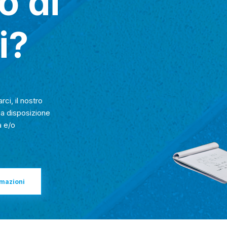
o di
i?
rci, il nostro
ua disposizione
a e/o
rmazioni