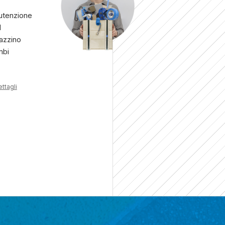
tenzione
l
azzino
mbi
ettagli