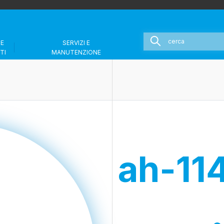
 E
SERVIZI E
TI
MANUTENZIONE
ah-11