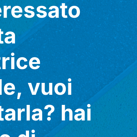
eressato
ta
rice
e, vuoi
arla? hai