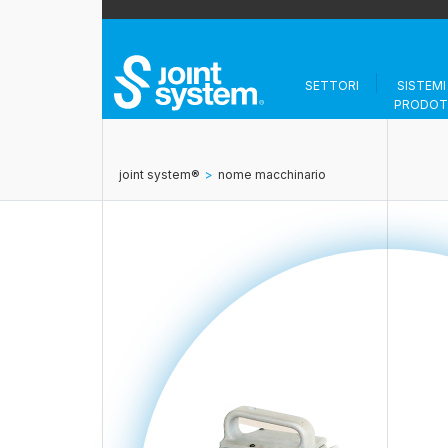
SETTORI
SISTEMI
PRODOT
joint system®
>
nome macchinario