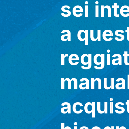
sei int
a ques
reggiat
manual
acquist