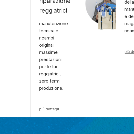
riparazione
della
manu
reggiatrici
e de
manutenzione
mag
tecnica e
rica
ricambi
originali:
massime
più d
prestazioni
per le tue
reggiatrici,
zero fermi
produzione.
più dettagli