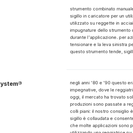
strumento combinato manuale
sigillo in caricatore per un uti
utilizzato su reggette in accia
impugnature dello strumento 
durante l'applicazione. per az
tensionare e la leva sinistra pe
questo strumento tende, sigill
negli anni '80 e '90 questo e
 system®
impegnative, dove le reggiatri
oggi, il mercato ha trovato so
produzioni sono passate a reggi
colli piani: il nostro consiglio
sigillo è collaudata e consen
che molte applicazioni sono p
utilizzando una reggiatrice py