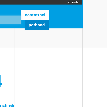
azienda
contattaci
petband
4
richiedi