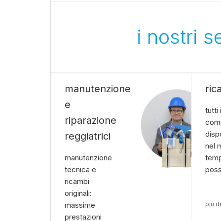
i nostri 
manutenzione
ric
e
tutti 
riparazione
comp
disp
reggiatrici
nel 
manutenzione
tem
tecnica e
poss
ricambi
originali:
massime
più d
prestazioni