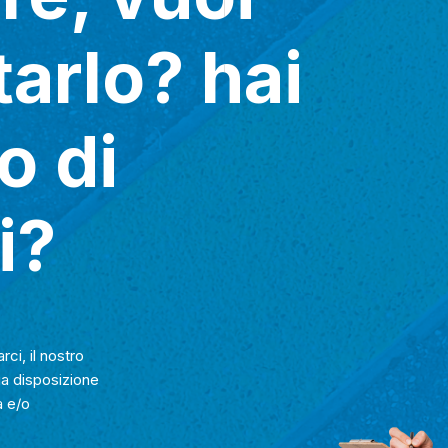
arlo? hai
o di
i?
rci, il nostro
ua disposizione
a e/o