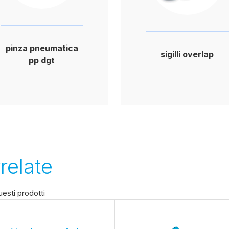
pinza pneumatica
sigilli overlap
pp dgt
relate
esti prodotti