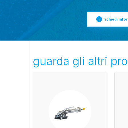
richiedi info
guarda gli altri pro