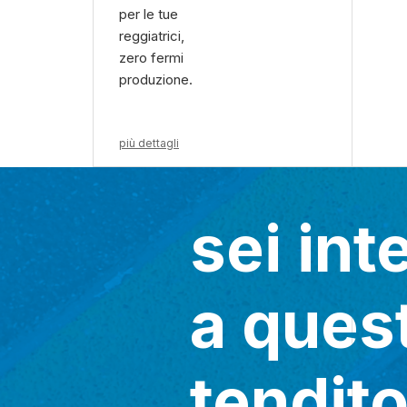
per le tue
reggiatrici,
zero fermi
produzione.
più dettagli
sei int
a ques
tendito