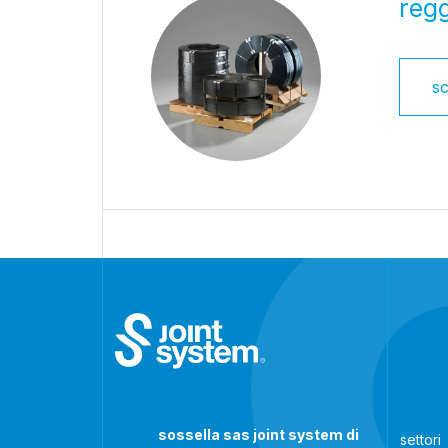
regg
sc
sossella sas joint system di
settori