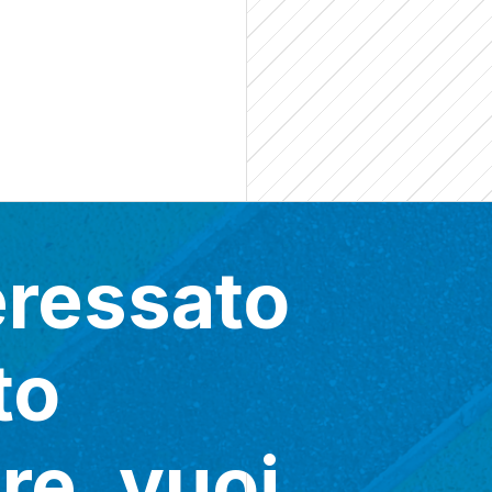
eressato
to
re, vuoi