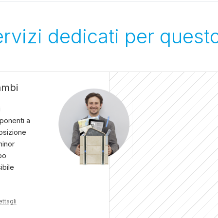
servizi dedicati per quest
ambi
i
onenti a
osizione
minor
po
ibile
ettagli