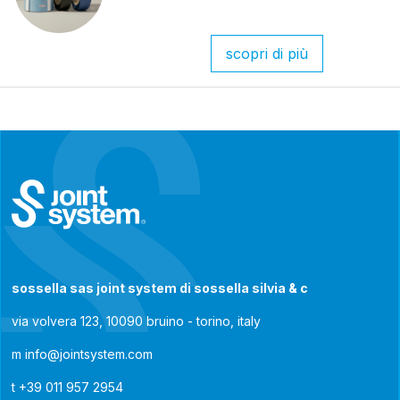
scopri di più
sossella sas joint system di sossella silvia & c
via volvera 123, 10090 bruino - torino, italy
m
info@jointsystem.com
t
+39 011 957 2954